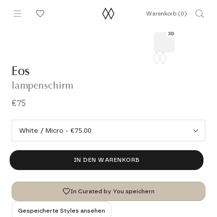
Direkt
Warenkorb (
0
)
zum
Inhalt
Eos
lampenschirm
€75
IN DEN WARENKORB
In Curated by You speichern
Gespeicherte Styles ansehen